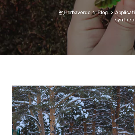
Herbaverde
Blog
Applicat
synthét