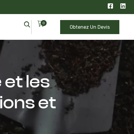
0
Obtenez Un Devis
et les
tions et