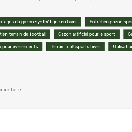
ntages du gazon synthétique en hiver
Entretien gazon spor
tien terrain de football
Gazon artificiel pour le sport
G
e pour événements
Terrain multisports hiver
Utilisati
mmentaire.