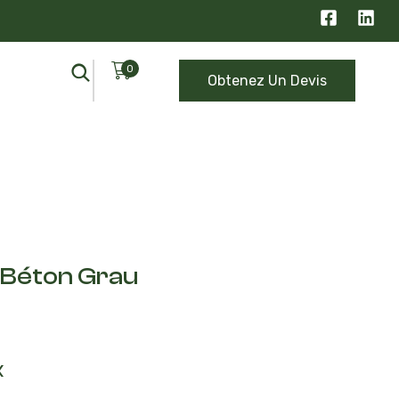
0
Obtenez Un Devis
 Béton Grau
x