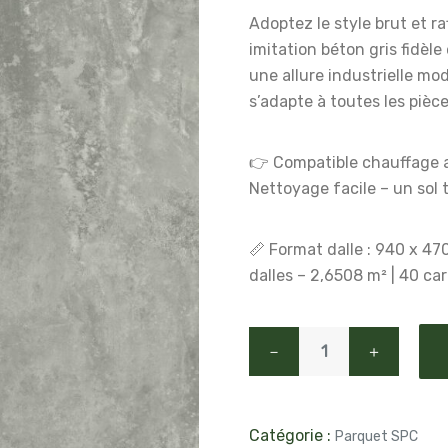
Adoptez le style brut et r
imitation béton gris fidèle
une allure industrielle mod
s’adapte à toutes les pièc
👉 Compatible chauffage a
Nettoyage facile – un sol
📏 Format dalle : 940 x 47
dalles – 2,6508 m² | 40 ca
－
＋
Catégorie :
Parquet SPC