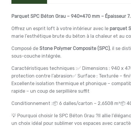
Parquet SPC Béton Grau – 940×470 mm – Épaisseur 7.8
Offrez un esprit loft à votre intérieur avec le
parquet 
marie l’esthétique brute du béton à la chaleur et au c
Composé de
Stone Polymer Composite (SPC)
, il se di
sous-couche intégrée.
Caractéristiques techniques :
✅ Dimensions : 940 x 4
protection contre l’abrasion
✅ Surface : Texturée – fini
Excellente isolation thermique et phonique – compatib
rapide – un coup de serpillière suffit
Conditionnement :
📦 6 dalles/carton – 2,6508 m²
📦 4
💡 Pourquoi choisir le SPC Béton Grau ?
Il allie l’élég
un choix idéal pour sublimer vos espaces avec caractè