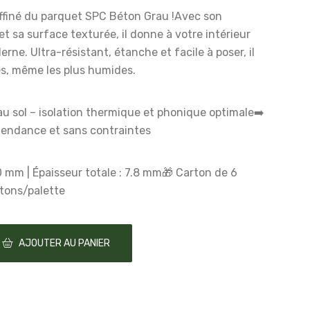
affiné du parquet SPC Béton Grau !
Avec son
 et sa surface texturée, il donne à votre intérieur
erne. Ultra-résistant, étanche et facile à poser, il
es, même les plus humides.
u sol – isolation thermique et phonique optimale
➡️
 tendance et sans contraintes
0 mm | Épaisseur totale : 7.8 mm
🎁 Carton de 6
rtons/palette
AJOUTER AU PANIER