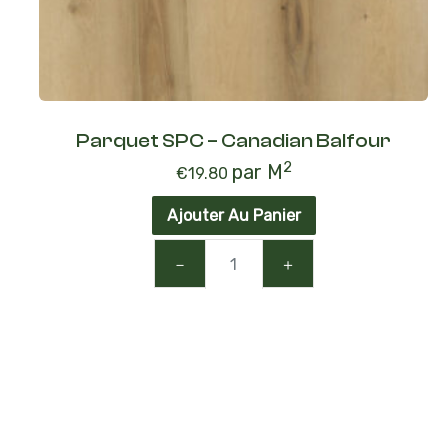
Parquet SPC – Canadian Balfour
2
par M
€
19.80
Ajouter Au Panier
－
＋