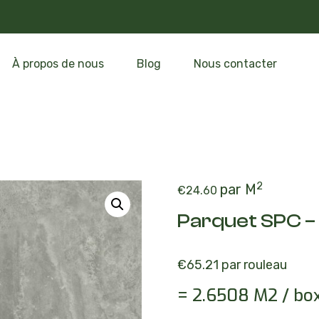
À propos de nous
Blog
Nous contacter
ue
s
Gazon Synthétique – 10mm
Gazon Synthétique – 20mm
Gazon Synthétique – 40mm
Parquet SPC – Béton Crème
Parquet SPC – Canadian Balfour
Parquet SPC – Canadian Grey
Bande de jonction non adhésif
2
par M
€
24.60
Parquet SPC –
€
65.21
par rouleau
= 2.6508 M2 / bo