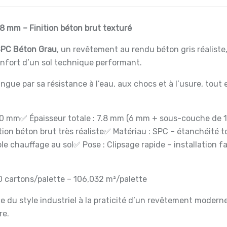
 mm – Finition béton brut texturé
SPC Béton Grau
, un revêtement au rendu béton gris réaliste,
onfort d’un sol technique performant.
stingue par sa résistance à l’eau, aux chocs et à l’usure, to
70 mm
✅ Épaisseur totale : 7.8 mm (6 mm + sous-couche de 1
tion béton brut très réaliste
✅ Matériau : SPC – étanchéité t
le chauffage au sol
✅ Pose : Clipsage rapide – installation f
0 cartons/palette – 106,032 m²/palette
ance du style industriel à la praticité d’un revêtement mode
re.