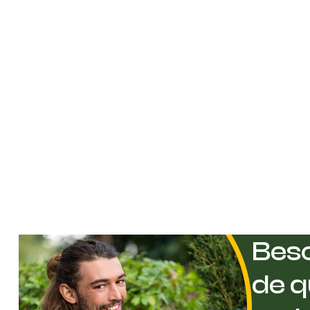
Beso
de q