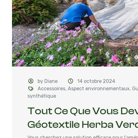
by Diane
14 octobre 2024
Accessoires
,
Aspect environnementaux
,
Gu
synthétique
Tout Ce Que Vous Dev
Géotextile Herba Ver
Vous cherchez une solution efficace pour l’amén