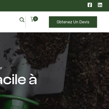
0
Obtenez Un Devis
er
cile à