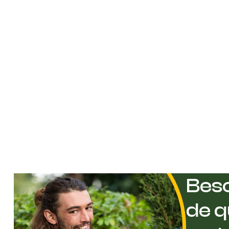
Beso
de q