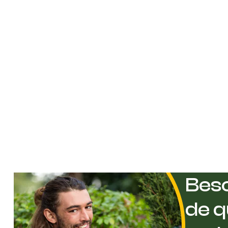
Beso
de q