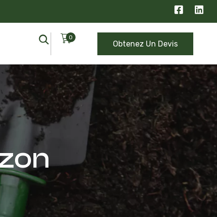
0
Obtenez Un Devis
azon