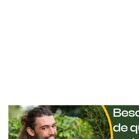
Beso
de q