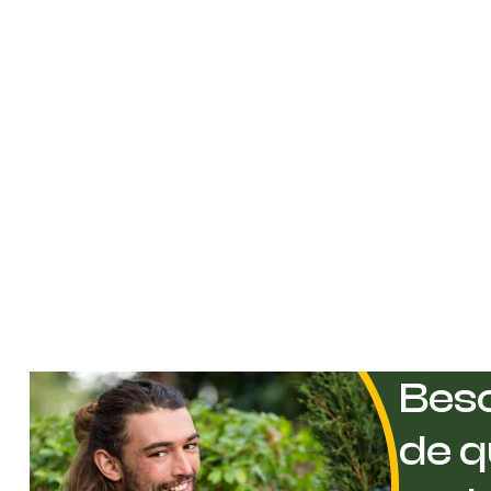
Beso
de q