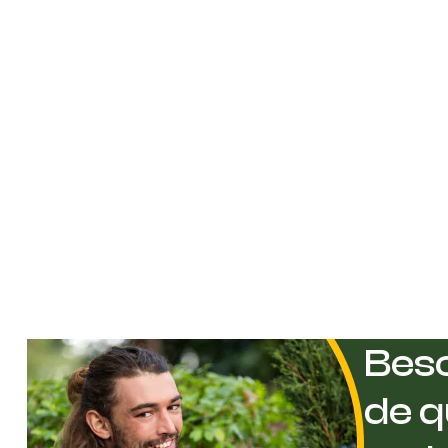
Beso
de q