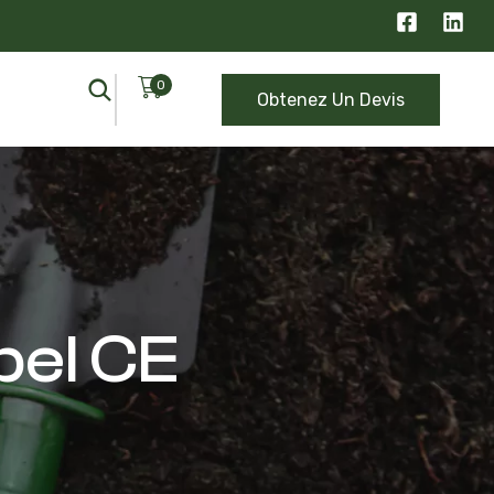
0
Obtenez Un Devis
bel CE