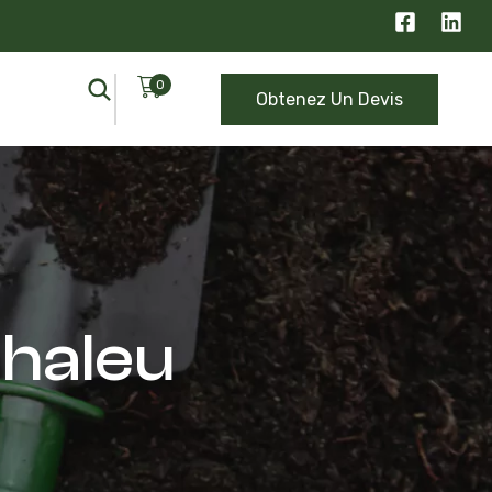
0
Obtenez Un Devis
chaleu