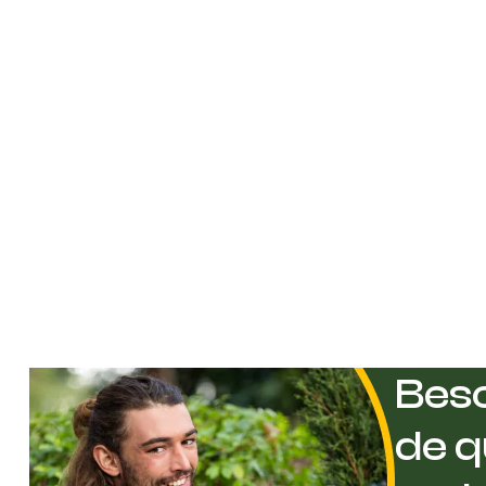
Beso
de q