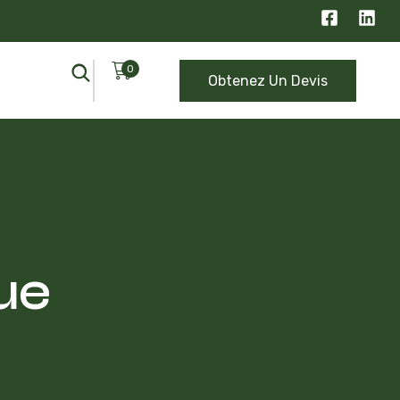
0
Obtenez Un Devis
ue