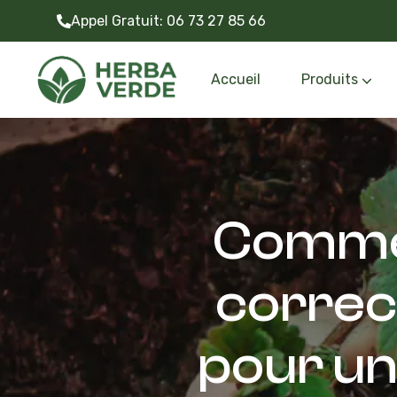
Appel Gratuit:
06 73 27 85 66
Accueil
Produits
Gazon synthétiq
Outils et accessoire
Commen
correc
pour une