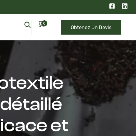
0
Obtenez Un Devis
textile
étaillé
ficace et