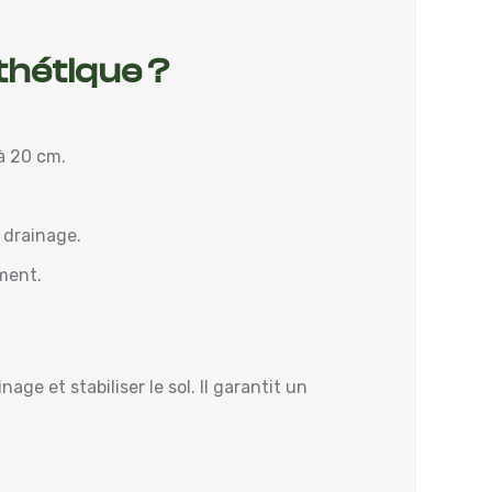
thétique ?
à 20 cm.
e drainage.
ement.
age et stabiliser le sol. Il garantit un