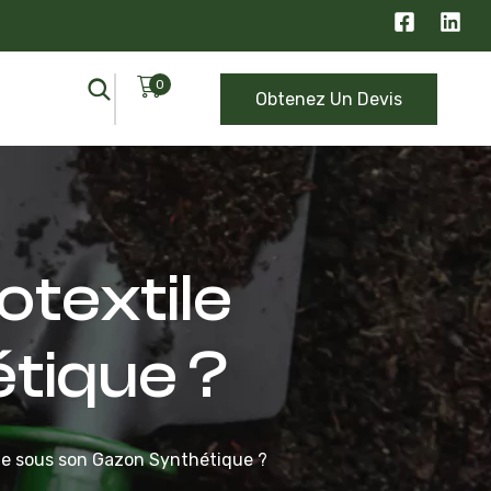
0
Obtenez Un Devis
otextile
tique ?
le sous son Gazon Synthétique ?