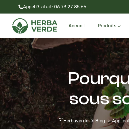
Appel Gratuit:
06 73 27 85 66
Accueil
Produits
Gazon synthétiq
Outils et accessoire
Pourquo
sous s
Herbaverde
Blog
Applica