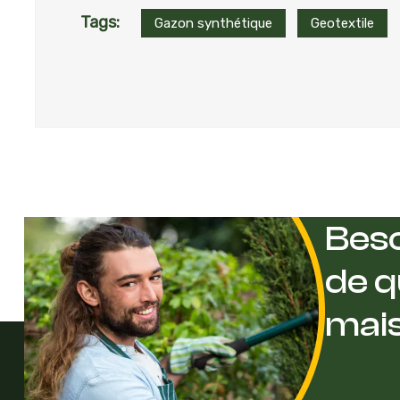
Tags:
Gazon synthétique
Geotextile
Beso
de q
mai