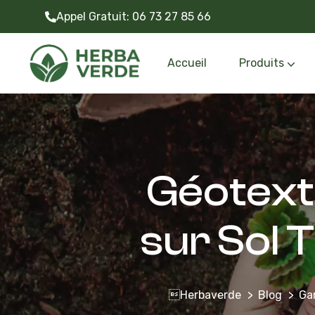
Appel Gratuit:
06 73 27 85 66
Accueil
Produits
Gazon synthétiq
Outils et accessoire
Géotexti
sur Sol 
Herbaverde
Blog
Ga