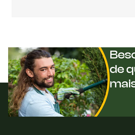
Beso
de q
mai