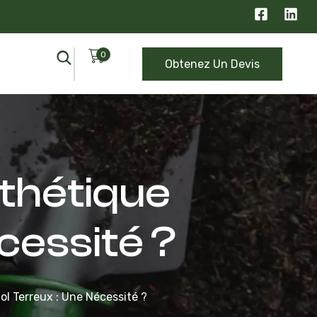
0
Obtenez Un Devis
nthétique
cessité ?
ol Terreux : Une Nécessité ?